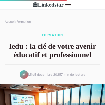
Linkedstar
📰
Accueil
›
Formation
FORMATION
Iedu : la clé de votre avenir
éducatif et professionnel
Milo
5 décembre 2025
7 min de lecture
M