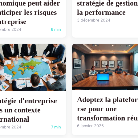
nomique peut aider
stratégie de gestion
ticiper les risques
la performance
ntreprise
3 décembre 2024
embre 2024
6 min
Adoptez la platefo
atégie d'entreprise
rse pour une
s un contexte
transformation réu
ernational
6 janvier 2026
embre 2024
7 min