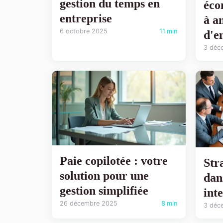
gestion du temps en
éco
entreprise
à an
6 octobre 2025
11 min
d'e
3 déc
Paie copilotée : votre
Str
solution pour une
dan
gestion simplifiée
int
26 décembre 2025
8 min
3 déc