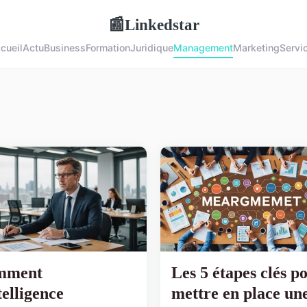
Linkedstar
📰
cueil
Actu
Business
Formation
Juridique
Management
Marketing
Servi
mment
Les 5 étapes clés p
telligence
mettre en place un