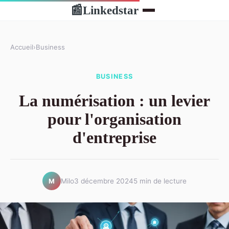
Linkedstar
📰
Accueil
›
Business
BUSINESS
La numérisation : un levier
pour l'organisation
d'entreprise
Milo
3 décembre 2024
5 min de lecture
M