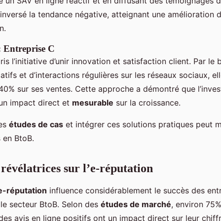
e un SAV en ligne réactif et en diffusant des témoignages d
 a inversé la tendance négative, atteignant une amélioration
n.
: Entreprise C
is l’initiative d’unir innovation et satisfaction client. Par le 
tifs et d’interactions régulières sur les réseaux sociaux, e
40% sur ses ventes. Cette approche a démontré que l’inve
 un impact direct et
mesurable
sur la croissance.
ces
études de cas
et intégrer ces solutions pratiques peut 
s en BtoB.
 révélatrices sur l’e-réputation
’e-réputation
influence considérablement le succès des entr
 le secteur BtoB. Selon des
études de marché
, environ 75%
es avis en ligne positifs ont un impact direct sur leur chiffr