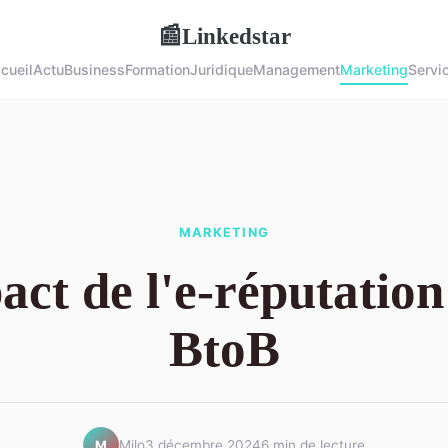
Linkedstar
📰
cueil
Actu
Business
Formation
Juridique
Management
Marketing
Servi
MARKETING
ct de l'e-réputation
BtoB
Milo
3 décembre 2024
6 min de lecture
M