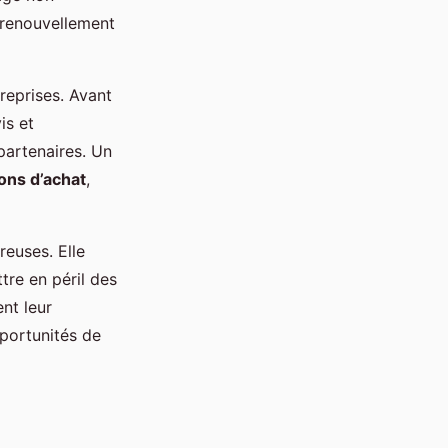
e renouvellement
reprises. Avant
is et
 partenaires. Un
ons d’achat
,
euses. Elle
tre en péril des
nt leur
pportunités de