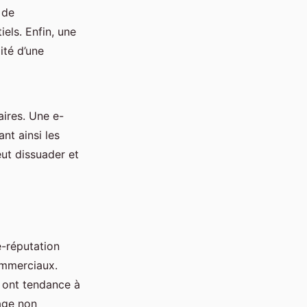
 de
els. Enfin, une
ité d’une
aires. Une e-
ant ainsi les
eut dissuader et
 e-réputation
ommerciaux.
s ont tendance à
age non