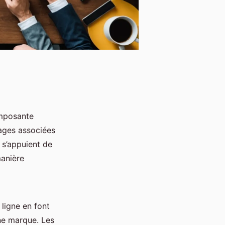
omposante
mages associées
 s’appuient de
manière
ligne en font
une marque. Les