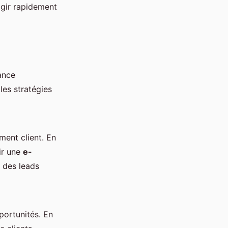
agir rapidement
mance
es stratégies
ment client. En
ir une
e-
 des leads
portunités. En