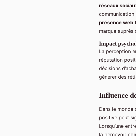
réseaux sociau
communication di
présence web
f
marque auprès d
Impact psycho
La perception en
réputation posit
décisions d’acha
générer des rét
Influence de
Dans le monde
positive peut si
Lorsqu’une entre
la percevoir co