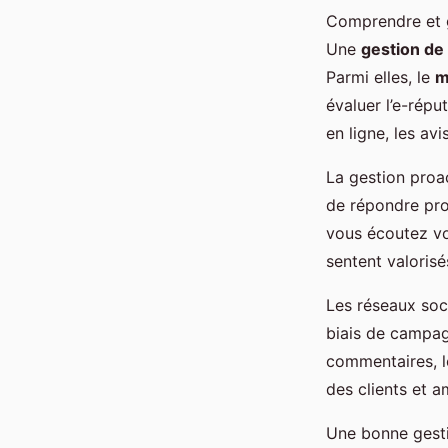
Comprendre et g
Une
gestion de 
Parmi elles, le
m
évaluer l’e-répu
en ligne, les avi
La gestion proa
de répondre prom
vous écoutez vo
sentent valorisé
Les réseaux soci
biais de campa
commentaires, le
des clients et a
Une bonne gestio