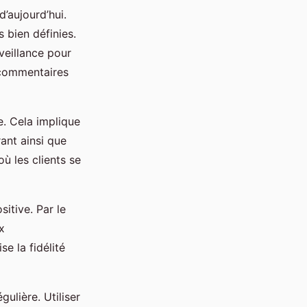
’aujourd’hui.
 bien définies.
rveillance pour
s commentaires
. Cela implique
ant ainsi que
ù les clients se
itive. Par le
x
e la fidélité
ulière. Utiliser