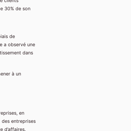
e clients
 de 30% de son
biais de
lle a observé une
stissement dans
mener à un
eprises, en
 des entreprises
e d’affaires.