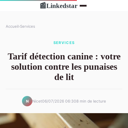
Linkedstar
📰
Accueil
›
Services
SERVICES
Tarif détection canine : votre
solution contre les punaises
de lit
Nicet
06/07/2026 06:30
8 min de lecture
N